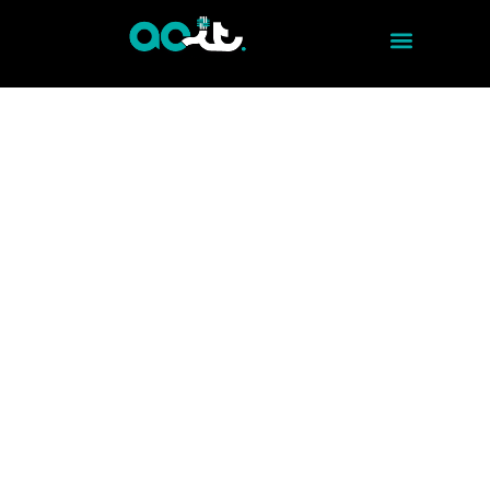
ELECTRONIC SECURITY - RADIOCOMMUNICATION
SOLID CONNECTIONS
Establish clear and secure communication in
your company with our Radiocommunication
service. ACITMX provides you with state-of-
the-art equipment backed by technology