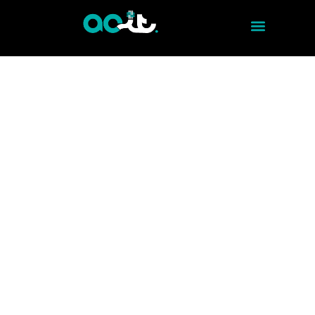
INFORMATION TECHNOLOGY - RADIOCOMMUNICATION
UNLIMITED
COMMUNICATION
Discover how our Radio Communication
solutions optimize your operations. Keep
your business connected with cutting-edge