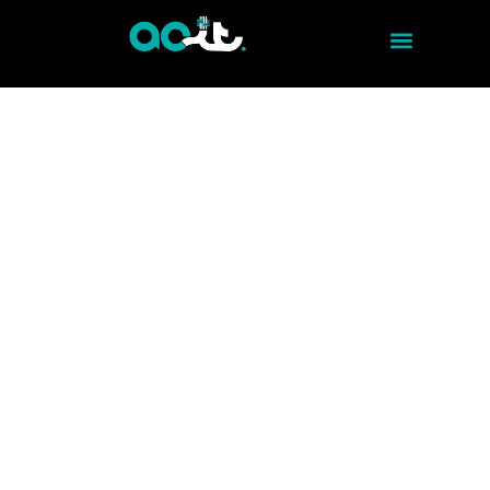
INFORMATION TECHNOLOGY - VEHICLE ACCESS CONTROL
EFFICIENT AND SAFE
CONTROL
Discover how our Vehicle Access Control
service offers leading technological solutions
to manage and protect vehicle access in
your business. From virtual platforms to