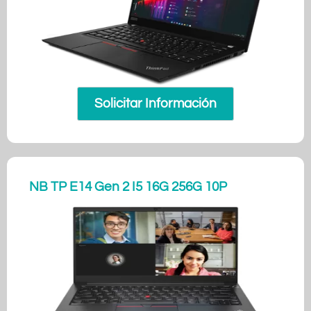
Solicitar Información
NB TP E14 Gen 2 I5 16G 256G 10P