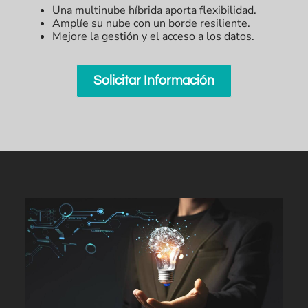
Una multinube híbrida aporta flexibilidad.
Amplíe su nube con un borde resiliente.
Mejore la gestión y el acceso a los datos.
Solicitar Información